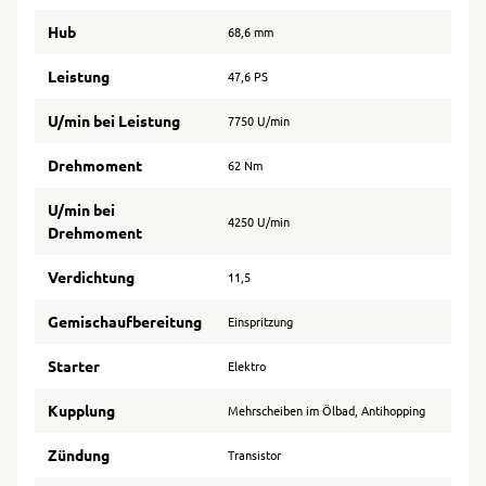
Hub
68,6 mm
Leistung
47,6 PS
U/min bei Leistung
7750 U/min
Drehmoment
62 Nm
U/min bei
4250 U/min
Drehmoment
Verdichtung
11,5
Gemischaufbereitung
Einspritzung
Starter
Elektro
Kupplung
Mehrscheiben im Ölbad, Antihopping
Zündung
Transistor