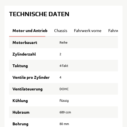
TECHNISCHE DATEN
Motor und Antrieb
Chassis
Fahrwerk vorne
Fahrwerk 
Motorbauart
Reihe
Zylinderzahl
2
Taktung
4-Takt
Ventile pro Zylinder
4
Ventilsteuerung
DOHC
Kühlung
flüssig
Hubraum
689 ccm
Bohrung
80 mm